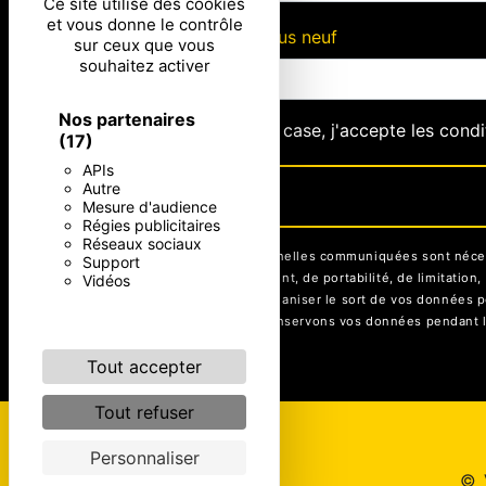
Ce site utilise des cookies
et vous donne le contrôle
Combien font six plus neuf
sur ceux que vous
souhaitez activer
Nos partenaires
En cochant cette case, j'accepte les condi
(17)
APIs
Autre
Mesure d'audience
Régies publicitaires
Réseaux sociaux
** Les données personnelles communiquées sont nécessai
Support
rectification, d’effacement, de portabilité, de limitati
Vidéos
contrôle, ainsi que d’organiser le sort de vos données p
être demandé. Nous conservons vos données pendant la p
Tout accepter
Tout refuser
Personnaliser
©