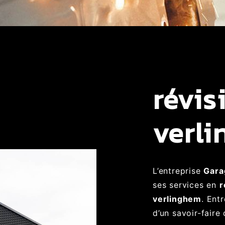
révis
verl
L’entreprise
Gara
ses services en
r
verlinghem
. Ent
d’un savoir-faire