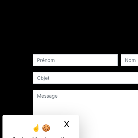
X
Masquer le ban