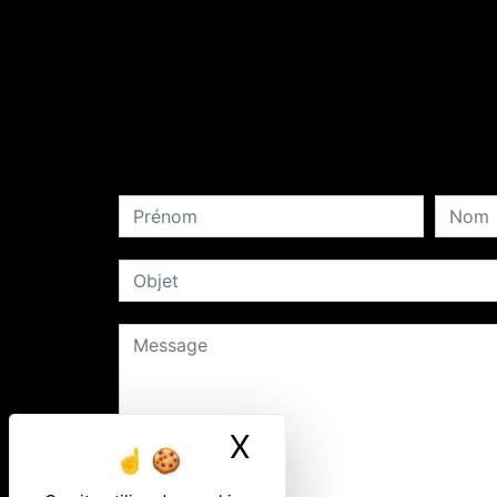
X
Masquer le ban