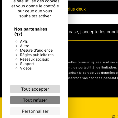
Ce site utilise des cookies
et vous donne le contrôle
Combien font cinq plus deux
sur ceux que vous
souhaitez activer
Nos partenaires
En cochant cette case, j'accepte les condi
(17)
APIs
Autre
Mesure d'audience
Régies publicitaires
Réseaux sociaux
** Les données personnelles communiquées sont nécessai
Support
rectification, d’effacement, de portabilité, de limitati
Vidéos
contrôle, ainsi que d’organiser le sort de vos données p
être demandé. Nous conservons vos données pendant la p
Tout accepter
Tout refuser
Personnaliser
©