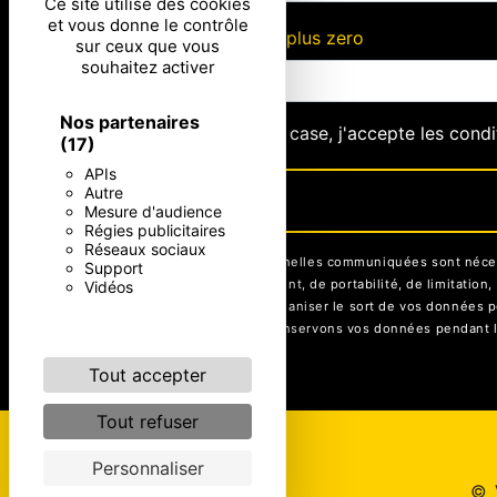
Ce site utilise des cookies
et vous donne le contrôle
Combien font deux plus zero
sur ceux que vous
souhaitez activer
Nos partenaires
En cochant cette case, j'accepte les condi
(17)
APIs
Autre
Mesure d'audience
Régies publicitaires
Réseaux sociaux
** Les données personnelles communiquées sont nécessai
Support
rectification, d’effacement, de portabilité, de limitati
Vidéos
contrôle, ainsi que d’organiser le sort de vos données p
être demandé. Nous conservons vos données pendant la p
Tout accepter
Tout refuser
Personnaliser
©