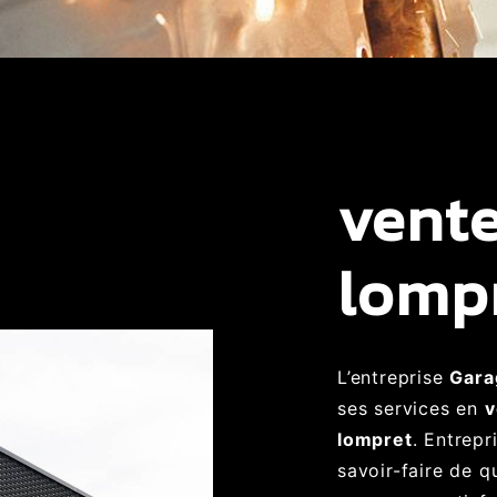
vente
lomp
L’entreprise
Gara
ses services en
v
lompret
. Entrepr
savoir-faire de q