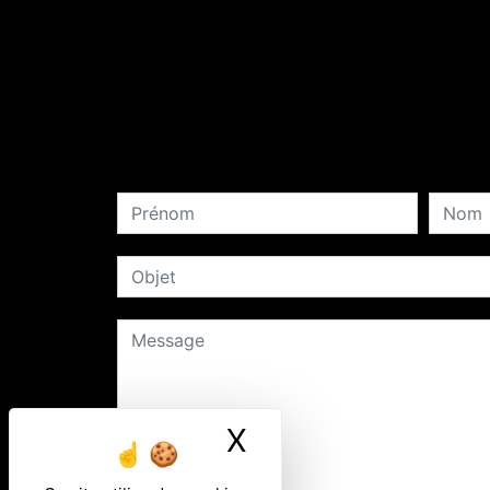
X
Masquer le ban