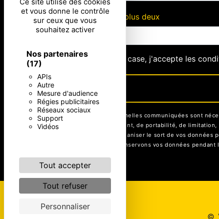
Ce site utilise des cookies
et vous donne le contrôle
Combien font neuf plus deux
sur ceux que vous
souhaitez activer
Nos partenaires
En cochant cette case, j'accepte les condi
(17)
APIs
Autre
Mesure d'audience
Régies publicitaires
Réseaux sociaux
** Les données personnelles communiquées sont nécessai
Support
rectification, d’effacement, de portabilité, de limitati
Vidéos
contrôle, ainsi que d’organiser le sort de vos données p
être demandé. Nous conservons vos données pendant la p
Tout accepter
Tout refuser
Personnaliser
©