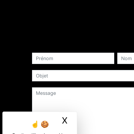
X
Masquer le ban