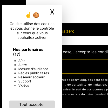
X
Masquer le ban
Ce site utilise des cookies
et vous donne le contrôle
Combien font un plus zero
sur ceux que vous
souhaitez activer
Nos partenaires
En cochant cette case, j'accepte les condi
(17)
APIs
Autre
Mesure d'audience
Régies publicitaires
Réseaux sociaux
** Les données personnelles communiquées sont nécessai
Support
rectification, d’effacement, de portabilité, de limitati
Vidéos
contrôle, ainsi que d’organiser le sort de vos données p
être demandé. Nous conservons vos données pendant la p
Tout accepter